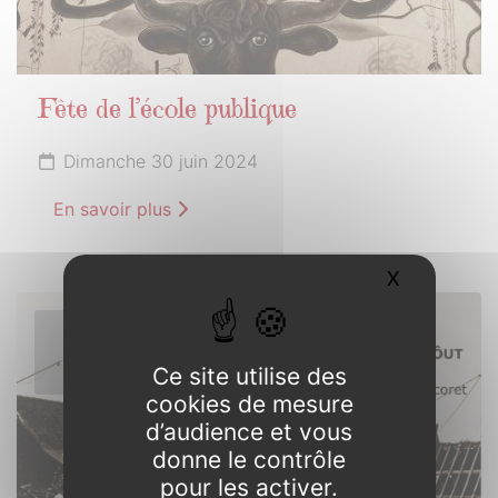
Fête de l’école publique
Dimanche 30 juin 2024
En savoir plus
X
Masquer l
1er
JUILLET
Ce site utilise des
2024
cookies de mesure
d’audience et vous
donne le contrôle
pour les activer.