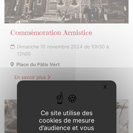
Commémoration Armistice
Dimanche 10 novembre 2024 de 10h30 à
12h00
Place du Pâtis Vert
En savoir plus
X
Masquer l
23
Ce site utilise des
NOVEMBRE
cookies de mesure
2024
d’audience et vous