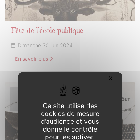
Fête de l’école publique
Dimanche 30 juin 2024
En savoir plus
X
Masquer l
1er
JUILLET
Ce site utilise des
2024
cookies de mesure
d’audience et vous
donne le contrôle
pour les activer.