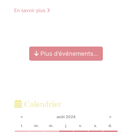
En savoir plus
Plus d'événements…
Calendrier
«
août 2024
»
l.
m.
m.
j.
v.
s.
d.