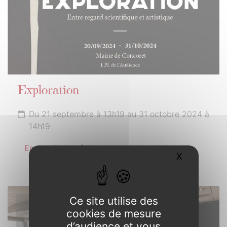
Exploration
Du 21 septembre à 13h19 au 31 octobre 2024 à
14h19
En savoir plus
X
Masquer l
Ce site utilise des
18
cookies de mesure
OCTOBRE
d’audience et vous
2024