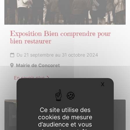
Exposition Bien comprendre pour
bien restaurer
Du 21 septembre au 31 octobre 2024
Mairie de Concoret
En savoir plus
X
Masquer l
21
Ce site utilise des
cookies de mesure
SEPTEMBRE
2024
d’audience et vous