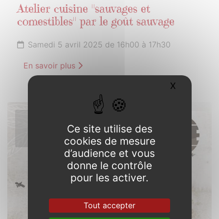
Atelier cuisine "sauvages et
comestibles" par le goût sauvage
Samedi 5 avril 2025 de 16h00 à 17h30
En savoir plus
X
Masquer l
6
Ce site utilise des
AVRIL
cookies de mesure
2025
d’audience et vous
donne le contrôle
pour les activer.
Tout accepter