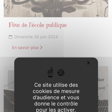
Fête de l’école publique
Dimanche 30 juin 2024
En savoir plus
X
Masquer l
1er
JUILLET
Ce site utilise des
2024
cookies de mesure
d’audience et vous
donne le contrôle
pour les activer.