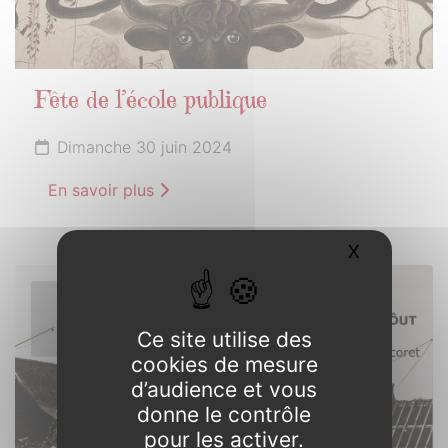
Fête de l’école publique
Dimanche 30 juin 2024
En savoir plus
X
Masquer l
1er
JUILLET
Ce site utilise des
2024
cookies de mesure
d’audience et vous
donne le contrôle
pour les activer.