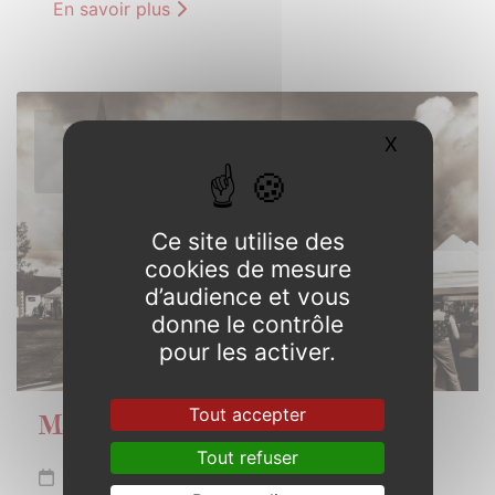
En savoir plus
1er
X
Masquer l
MAI
2026
Ce site utilise des
cookies de mesure
d’audience et vous
donne le contrôle
pour les activer.
Tout accepter
Marché du 1er mai
Tout refuser
Vendredi 1er mai