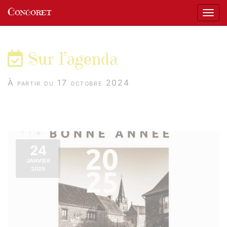
Panneau de gestion des cookies
Concoret
Affic
aller au contenu
Sur l’agenda
À partir du 17 octobre 2024
24
JANVIER
2025