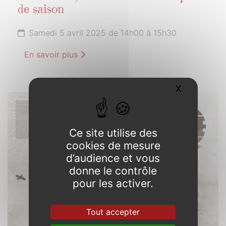
de saison
Samedi 5 avril 2025 de 14h00 à 15h30
En savoir plus
X
Masquer l
5
AVRIL
2025
Ce site utilise des
cookies de mesure
d’audience et vous
donne le contrôle
pour les activer.
Tout accepter