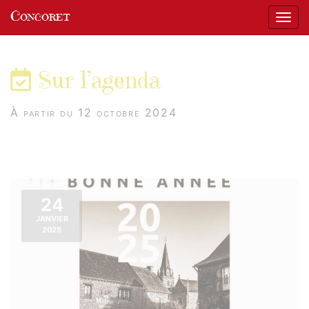
Panneau de gestion des cookies
Concoret
Affic
aller au contenu
Sur l’agenda
À partir du 12 octobre 2024
24
JANVIER
2025