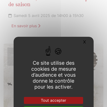
de saison
Samedi 5 avril 2025 de 14h00 à 15h30
En savoir plus
X
Masquer l
5
AVRIL
2025
Ce site utilise des
cookies de mesure
d’audience et vous
donne le contrôle
pour les activer.
Tout accepter